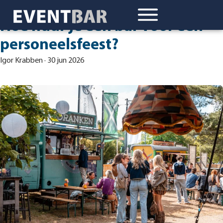
Hoe huur je een bar voor een
personeelsfeest?
Igor Krabben
·
30 jun 2026