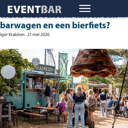
Wat is het verschil tussen een
barwagen en een bierfiets?
Igor Krabben
·
21 mei 2026