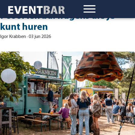
7 soorten barwagens die je
kunt huren
Igor Krabben
·
03 jun 2026