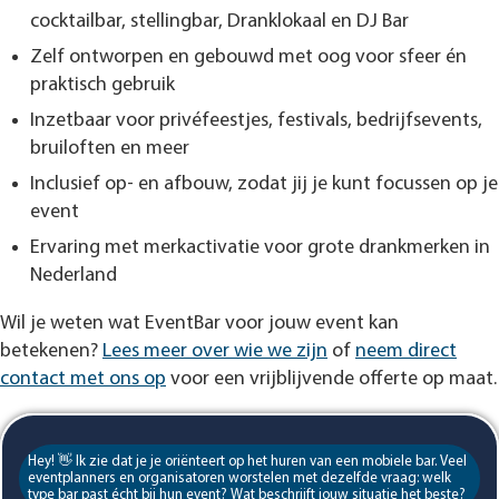
cocktailbar, stellingbar, Dranklokaal en DJ Bar
Zelf ontworpen en gebouwd met oog voor sfeer én
praktisch gebruik
Inzetbaar voor privéfeestjes, festivals, bedrijfsevents,
bruiloften en meer
Inclusief op- en afbouw, zodat jij je kunt focussen op je
event
Ervaring met merkactivatie voor grote drankmerken in
Nederland
Wil je weten wat EventBar voor jouw event kan
betekenen?
Lees meer over wie we zijn
of
neem direct
contact met ons op
voor een vrijblijvende offerte op maat.
Hey! 👋 Ik zie dat je je oriënteert op het huren van een mobiele bar. Veel
eventplanners en organisatoren worstelen met dezelfde vraag: welk
type bar past écht bij hun event? Wat beschrijft jouw situatie het beste?