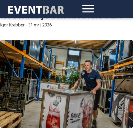
Hoe huur je een mobiele bar?
Igor Krabben
·
31 mrt 2026