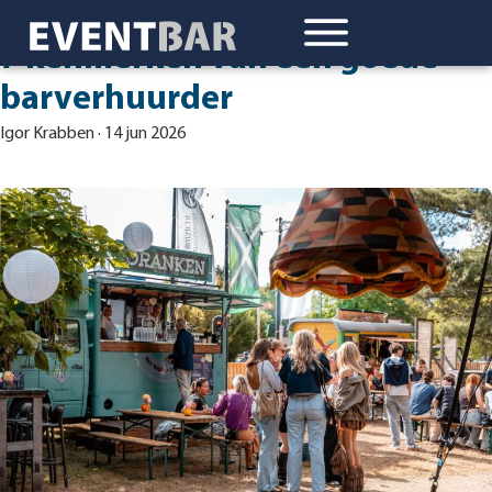
7 kenmerken van een goede
barverhuurder
Igor Krabben
·
14 jun 2026