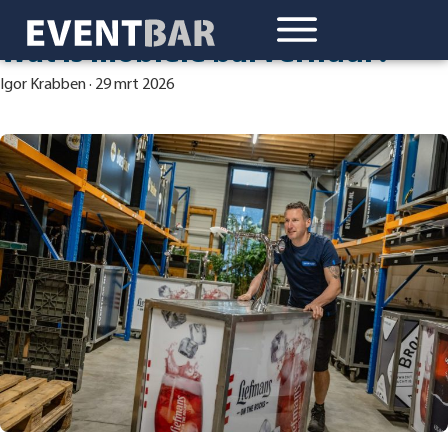
Wat is mobiele barverhuur?
Igor Krabben
·
29 mrt 2026