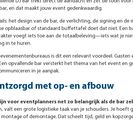
llende DJ Bar trekt direct de aandacht en zet de toon voor
ar, en dat maakt jouw event gedenkwaardig.
ils: het design van de bar, de verlichting, de signing en de 
ke opblaasbar of standaard buffettafel doet dat niet. Een 
rakter voegt iets toe aan de totaalbeleving—iets wat je ni
g in te huren.
evenementenbureaus is dit een relevant voordeel. Gasten 
 Een opvallende bar versterkt het thema van het event en gee
ommuniceren in je aanpak.
 ontzorgd met op- en afbouw
jn voor eventplanners net zo belangrijk als de bar zel
 valt een grote logistieke taak van je schouders. Je hoeft
, montage of demontage. Dat scheelt tijd, geld en kopzorg