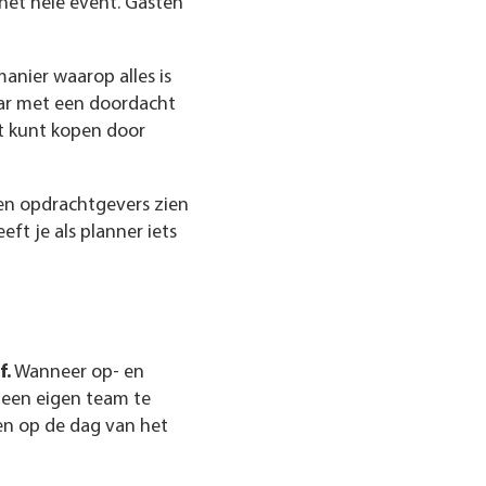
 het hele event. Gasten
manier waarop alles is
bar met een doordacht
et kunt kopen door
en opdrachtgevers zien
ft je als planner iets
f.
Wanneer op- en
 geen eigen team te
en op de dag van het