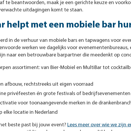
f te beantwoorden, maak je een gerichte keuze en voorkom
verwachte uitdagingen komt te staan.
r helpt met een mobiele bar hu
seerd in de verhuur van mobiele bars en tapwagens voor ev
htenvoorde werken we dagelijks voor evenementenbureaus, 
zijn naar een betrouwbare barpartner die meedenkt op conc
rpen assortiment: van Bier-Mobiel en MultiBar tot cocktailb
 en afbouw, rechtstreeks uit eigen voorraad
ine privéfeesten én grote festivals of bedrijfsevenementen
ctivatie voor toonaangevende merken in de drankenbranc
p elke locatie in Nederland
 het beste past bij jouw event?
Lees meer over wie we zijn 