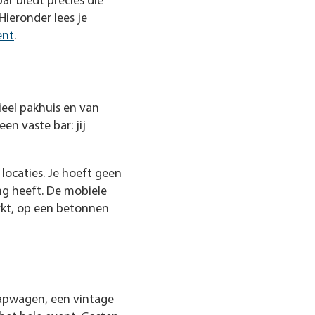
bar biedt precies die
 Hieronder lees je
ent
.
ieel pakhuis en van
en vaste bar: jij
locaties. Je hoeft geen
ng heeft. De mobiele
rkt, op een betonnen
apwagen, een vintage