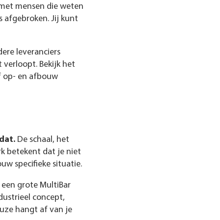
t met mensen die weten
 afgebroken. Jij kunt
dere leveranciers
 verloopt. Bekijk het
ef op- en afbouw
dat.
De schaal, het
k betekent dat je niet
ouw specifieke situatie.
 een grote MultiBar
dustrieel concept,
euze hangt af van je