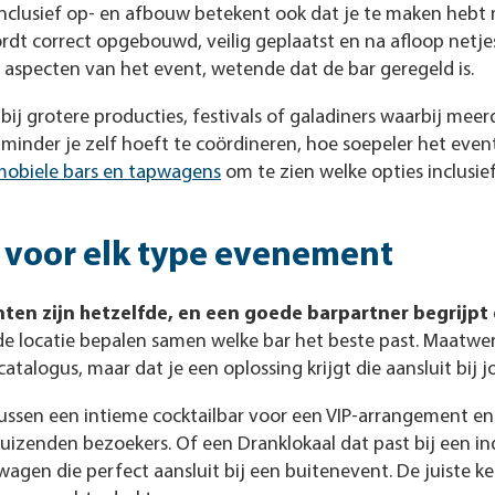
inclusief op- en afbouw betekent ook dat je te maken heb
rdt correct opgebouwd, veilig geplaatst en na afloop netjes
e aspecten van het event, wetende dat de bar geregeld is.
 bij grotere producties, festivals of galadiners waarbij meer
e minder je zelf hoeft te coördineren, hoe soepeler het event
mobiele bars en tapwagens
om te zien welke opties inclusi
 voor elk type evenement
n zijn hetzelfde, en een goede barpartner begrijpt 
de locatie bepalen samen welke bar het beste past. Maatwer
atalogus, maar dat je een oplossing krijgt die aansluit bij j
tussen een intieme cocktailbar voor een VIP-arrangement en
uizenden bezoekers. Of een Dranklokaal dat past bij een in
agen die perfect aansluit bij een buitenevent. De juiste k