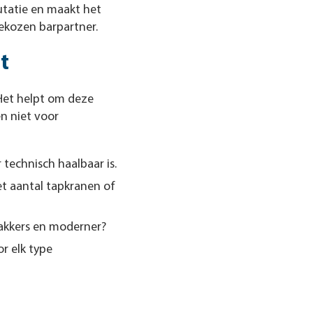
putatie en maakt het
ekozen barpartner.
t
 Het helpt om deze
en niet voor
technisch haalbaar is.
et aantal tapkranen of
rakkers en moderner?
or elk type