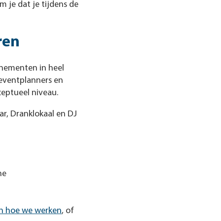
 je dat je tijdens de
ren
enementen in heel
eventplanners en
eptueel niveau.
ar, Dranklokaal en DJ
he
en hoe we werken
, of