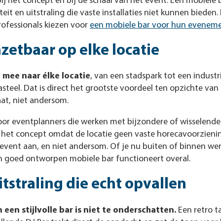
 bij het concept én bij de schaal van het event. Een mobiele 
teit en uitstraling die vaste installaties niet kunnen bieden.
ofessionals kiezen voor
een mobiele bar voor hun evenem
nzetbaar op elke locatie
 mee naar élke locatie
, van een stadspark tot een industr
steel. Dat is direct het grootste voordeel ten opzichte van e
aat, niet andersom.
voor eventplanners die werken met bijzondere of wisselende 
 het concept omdat de locatie geen vaste horecavoorzieni
 event aan, en niet andersom. Of je nu buiten of binnen we
een goed ontworpen mobiele bar functioneert overal.
itstraling die echt opvallen
 een stijlvolle bar is niet te onderschatten.
Een retro t