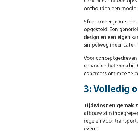
cocktailbar of een opva
onthouden een mooie b
Sfeer creëer je met deta
opgesteld. Een generie
design en een eigen ka
simpelweg meer caterin
Voor conceptgedreven 
en voelen het verschil.
concreets om mee te c
3: Volledig
Tijdwinst en gemak zi
afbouw zijn inbegrepen,
regelen voor transport
event.