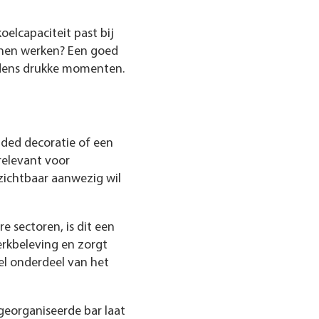
elcapaciteit past bij
nnen werken? Een goed
ijdens drukke momenten.
g
nded decoratie of een
relevant voor
zichtbaar aanwezig wil
 sectoren, is dit een
erkbeleving en zorgt
el onderdeel van het
 georganiseerde bar laat