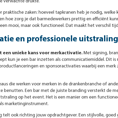
de verwachte drukte.
 praktische zaken: hoeveel tapkranen heb je nodig, welke ko
n hoe zorg je dat barmedewerkers prettig en efficiënt ku
alleen mooi, maar ook functioneel. Dat maakt het verschil t
atie en professionele uitstralin
t een unieke kans voor merkactivatie.
Met signing, bra
ept kun je een bar inzetten als communicatiemiddel. Dit is 
roductlanceringen en sponsoractivaties waarbij een merk 
us die werken voor merken in de drankenbranche of andere
e benutten. Een bar met de juiste branding versterkt de m
itstraling op het event. Het is een manier om een functione
als marketinginstrument.
ng telt ook richting jouw opdrachtgever. Een stijlvolle, goed