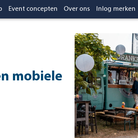
p
Event concepten
Over ons
Inlog merken
en mobiele